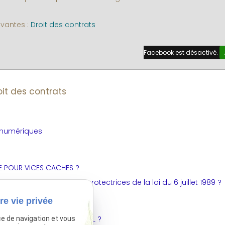
ivantes :
Droit des contrats
Facebook est désactivé.
oit des contrats
s numériques
TE POUR VICES CACHES ?
 soumis aux dispositions protectrices de la loi du 6 juillet 1989 ?
re vie privée
IE DANS UN CONTRAT DE BAIL ?
ce de navigation et vous