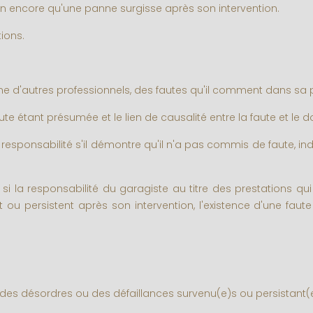
n encore qu'une panne surgisse après son intervention.
ions.
e d'autres professionnels, des fautes qu'il comment dans sa p
aute étant présumée et le lien de causalité entre la faute et l
 responsabilité s'il démontre qu'il n'a pas commis de faute, i
i la responsabilité du garagiste au titre des prestations qu
ou persistent après son intervention, l'existence d'une faute 
des désordres ou des défaillances survenu(e)s ou persistant(e