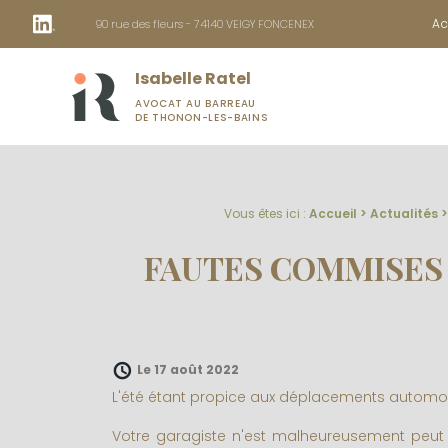
Panneau de gestion des cookies
Ac
90 rue des fleurs - 74140 VEIGY FONCENEX
Isabelle Ratel
AVOCAT AU BARREAU
DE THONON-LES-BAINS
Vous êtes ici :
Accueil
>
Actualités
FAUTES COMMISES 
Le 17 août 2022
L'été étant propice aux déplacements automobi
Votre garagiste n'est malheureusement peut êtr