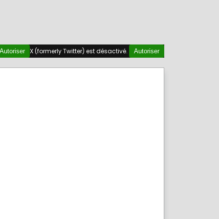
X (formerly Twitter) est désactivé.
Autoriser
Autoriser