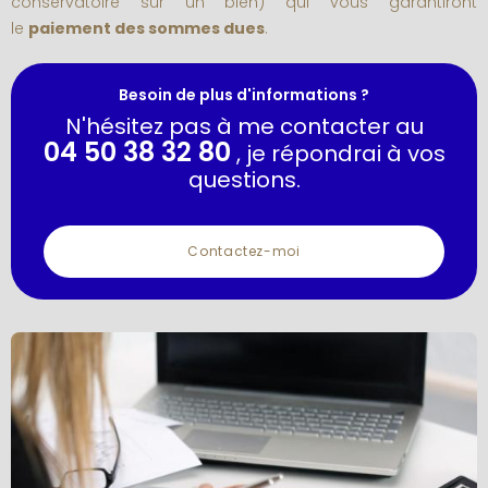
conservatoire sur un bien) qui vous garantiront
le
paiement des sommes dues
.
Besoin de plus d'informations ?
N'hésitez pas à me contacter au
04 50 38 32 80
, je répondrai à vos
questions.
Contactez-moi