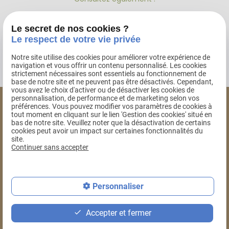
Droit des contrats
Le secret de nos cookies ?
Le respect de votre vie privée
Responsabilité contractuelle
Notre site utilise des cookies pour améliorer votre expérience de
navigation et vous offrir un contenu personnalisé. Les cookies
strictement nécessaires sont essentiels au fonctionnement de
base de notre site et ne peuvent pas être désactivés. Cependant,
vous avez le choix d'activer ou de désactiver les cookies de
personnalisation, de performance et de marketing selon vos
préférences. Vous pouvez modifier vos paramètres de cookies à
Isabelle Ratel
tout moment en cliquant sur le lien 'Gestion des cookies' situé en
bas de notre site. Veuillez noter que la désactivation de certains
AVOCAT AU BARREAU
cookies peut avoir un impact sur certaines fonctionnalités du
DE THONON-LES-BAINS
site.
Continuer sans accepter
04 50 38 32 80
mail
Personnaliser
Plan du site
phone
Mentions légales
Accepter et fermer
Politique de confidentialité