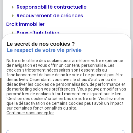
Responsabilité contractuelle
Recouvrement de créances
Droit immobilier
Baux d'habitation
Contentieux de la construction
Le secret de nos cookies ?
Mentions légales
Le respect de votre vie privée
Notre site utilise des cookies pour améliorer votre expérience
de navigation et vous offrir un contenu personnalisé. Les
cookies strictement nécessaires sont essentiels au
fonctionnement de base de notre site et ne peuvent pas être
désactivés. Cependant, vous avez le choix d'activer ou de
désactiver les cookies de personnalisation, de performance et
de marketing selon vos préférences. Vous pouvez modifier vos
Isabelle Ratel
paramètres de cookies à tout moment en cliquant sur le lien
'Gestion des cookies' situé en bas de notre site. Veuillez noter
AVOCAT AU BARREAU
que la désactivation de certains cookies peut avoir un impact
DE THONON-LES-BAINS
sur certaines fonctionnalités du site.
Continuer sans accepter
04 50 38 32 80
mail