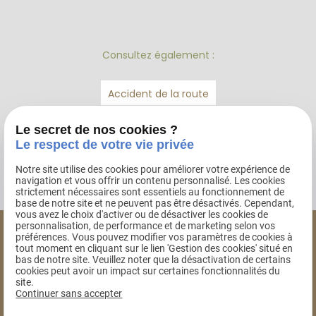
Consultez également :
Accident de la route
Droit de la famille
Le secret de nos cookies ?
Le respect de votre vie privée
Dommage corporel
Notre site utilise des cookies pour améliorer votre expérience de
navigation et vous offrir un contenu personnalisé. Les cookies
strictement nécessaires sont essentiels au fonctionnement de
base de notre site et ne peuvent pas être désactivés. Cependant,
vous avez le choix d'activer ou de désactiver les cookies de
personnalisation, de performance et de marketing selon vos
préférences. Vous pouvez modifier vos paramètres de cookies à
Isabelle Ratel
tout moment en cliquant sur le lien 'Gestion des cookies' situé en
bas de notre site. Veuillez noter que la désactivation de certains
AVOCAT AU BARREAU
cookies peut avoir un impact sur certaines fonctionnalités du
DE THONON-LES-BAINS
site.
Continuer sans accepter
04 50 38 32 80