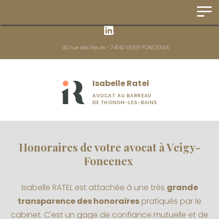
Panneau de gestion des cookies
90 rue des fleurs - 74140 VEIGY FONCENEX
Isabelle Ratel
AVOCAT AU BARREAU
DE THONON-LES-BAINS
Honoraires de votre avocat à Veigy-
Foncenex
Isabelle RATEL est attachée à une très
grande
transparence des honoraires
pratiqués par le
cabinet. C'est un gage de confiance mutuelle et de