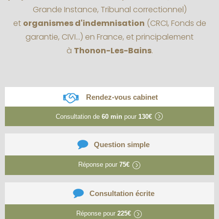
Grande Instance, Tribunal correctionnel)
et
organismes d'indemnisation
(CRCI, Fonds de
garantie, CIVI...) en France, et principalement
à
Thonon-Les-Bains
.
Rendez-vous cabinet
Consultation de
60 min
pour
130€
Question simple
Réponse pour
75€
Consultation écrite
Réponse pour
225€