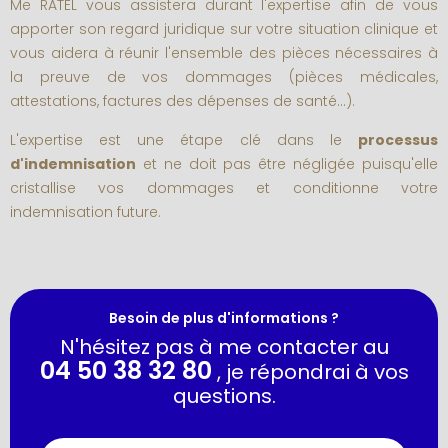
Me RATEL vous assistera durant l'expertise afin de vous
apporter son regard juridique sur votre situation clinique et
vous aidera à réunir l'ensemble des pièces nécessaires à
la preuve de vos dommages (pièces médicales,
attestations, factures des dépenses de santé...).
L'expertise est une étape clé dans le
processus
d'indemnisation
et ne doit pas être négligée puisqu'elle
cristallise vos dommages et conditionne votre
indemnisation future.
Besoin de plus d'informations ?
N'hésitez pas à me contacter au
04 50 38 32 80
, je répondrai à vos
questions.