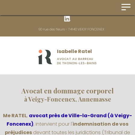
Panneau de gestion des cookies
90 rue des fleurs - 74140 VEIGY FONCENEX
Isabelle Ratel
AVOCAT AU BARREAU
DE THONON-LES-BAINS
Avocat en dommage corporel
à Veigy-Foncenex, Annemasse
Me RATEL
,
avocat près de Ville-la-Grand (à Veigy-
Foncenex)
, intervient pour l'
indemnisation de vos
préjudices
devant toutes les juridictions (Tribunal de