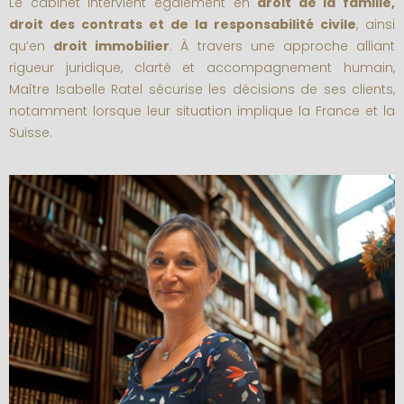
Le cabinet intervient également en
droit de la famille,
droit des contrats et de la responsabilité civile
, ainsi
qu’en
droit immobilier
. À travers une approche alliant
rigueur juridique, clarté et accompagnement humain,
Maître Isabelle Ratel sécurise les décisions de ses clients,
notamment lorsque leur situation implique la France et la
Suisse.