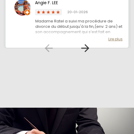
Angie F. LEE
20-01-2026
Madame Ratel a suivi ma procédure de
divorce du début jusqu'à la fin,(env. 2 ans) et
son accompagnement qui s’est fait en
majorité a distance a été d’une fluidité et
Lire plus
avec une qualité soignée. Chaque étape
s’est bien suivie sans encombre et avec des
conseils avisés à chaque fois. Maître Ratel
maintient un contact avec les explications
claires et précises a chaque fois, et s’assure,
en fin de procédure de la transcription de
certaines démarches administratives. Elle
est sans aucun doute une avocate de
qualité que je recommande. Merci
beaucoup Me Ratel.