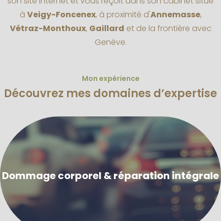
son site internet et vous reçoit dans son cabinet situé
à
Veigy-Foncenex
, à proximité d'
Annemasse
,
Vétraz-Monthoux
,
Gaillard
et de la frontière avec
Genève.
Mon expérience
Découvrez mes domaines d’expertise
Dommage corporel & réparation intégrale