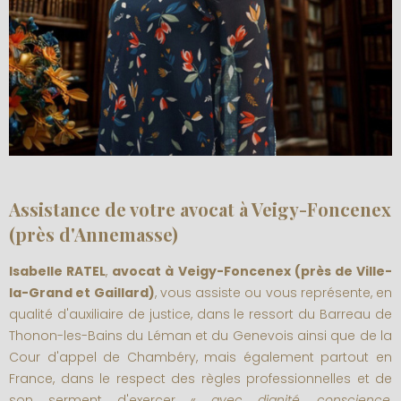
Assistance de votre avocat à Veigy-Foncenex
(près d'Annemasse)
Isabelle RATEL
,
avocat à Veigy-Foncenex (près de Ville-
la-Grand et Gaillard)
, vous assiste ou vous représente, en
qualité d'auxiliaire de justice, dans le ressort du Barreau de
Thonon-les-Bains du Léman et du Genevois ainsi que de la
Cour d'appel de Chambéry, mais également partout en
France, dans le respect des règles professionnelles et de
son serment d'exercer «
avec dignité, conscience,