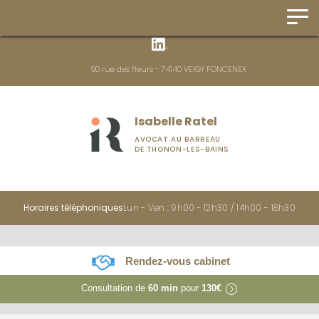
Panneau de gestion des cookies
90 rue des fleurs - 74140 VEIGY FONCENEX
Isabelle Ratel
AVOCAT AU BARREAU
DE THONON-LES-BAINS
Horaires téléphoniques
Lun - Ven : 9h00 - 12h30 / 14h00 - 18h30
Rendez-vous cabinet
Consultation de
60 min
pour
130€