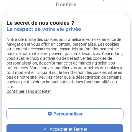
frontière
L’incendie dramatique survenu à Crans-Montana dans la nuit du
Le secret de nos cookies ?
Nouvel An 2026 a profondément marqué les esprits. Derrière le choc, le
Le respect de votre vie privée
deuil et la sidération, se pose une question essentielle pour les
victimes françaises blessées et les familles endeuillées : Quels ...
Notre site utilise des cookies pour améliorer votre expérience de
navigation et vous offrir un contenu personnalisé. Les cookies
strictement nécessaires sont essentiels au fonctionnement de
base de notre site et ne peuvent pas être désactivés. Cependant,
CONTRIBUTION DE 50 EUROS A L'AIDE JURIDIQUE
vous avez le choix d'activer ou de désactiver les cookies de
personnalisation, de performance et de marketing selon vos
POUR LES INSTANCES ENGAGEES A COMPTER DU 1er
préférences. Vous pouvez modifier vos paramètres de cookies à
MARS 2026
tout moment en cliquant sur le lien 'Gestion des cookies' situé en
bas de notre site. Veuillez noter que la désactivation de certains
cookies peut avoir un impact sur certaines fonctionnalités du
L'article 1635 bis Q du Code Général des Impôts résultant de la loi de
site.
finances 2026 met en place une nouvelle contribution de 50 € à la
Continuer sans accepter
charge du justiciable qui souhaite saisir la justice dans un certain
nombre de procédures judiciaires engagées à compter du 1er mars ...
mail
Personnaliser
phone
Voir toutes les actualités
Accepter et fermer