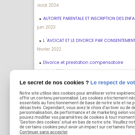
août 2024
AUTORITE PARENTALE ET INSCRIPTION DES ENF
juin 2023
L 'AVOCAT ET LE DIVORCE PAR CONSENTEMEN
février 2022
Divorce et prestation compensatoire
octobre 2021
Le secret de nos cookies ?
Le respect de vot
Comment divorcer par consentement mut
Notre site utilise des cookies pour améliorer votre expérien
Voir toutes les actualités
offrir un contenu personnalisé. Les cookies strictement né
essentiels au fonctionnement de base de notre site et ne 
désactivés. Cependant, vous avez le choix d'activer ou de d
personnalisation, de performance et de marketing selon vo
pouvez modifier vos paramètres de cookies à tout moment en
'Gestion des cookies' situé en bas de notre site. Veuillez no
de certains cookies peut avoir un impact sur certaines fonct
Continuer sans accepter