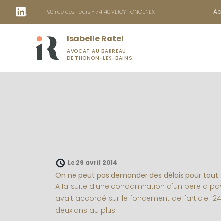
Panneau de gestion des cookies
Ac
90 rue des fleurs - 74140 VEIGY FONCENEX
Isabelle Ratel
AVOCAT AU BARREAU
DE THONON-LES-BAINS
Le 29 avril 2014
On ne peut pas demander des délais pour tout 
A la suite d'une condamnation d'un père à payer
avait accordé sur le fondement de l'article 1
deux ans au plus.