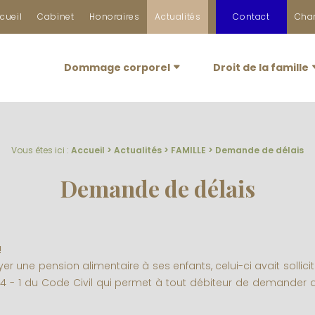
cueil
Cabinet
Honoraires
Actualités
Contact
Char
Dommage corporel
Droit de la famille
Vous êtes ici :
Accueil
>
Actualités
>
FAMILLE
> Demande de délais
Demande de délais
!
 une pension alimentaire à ses enfants, celui-ci avait sollicit
244 - 1 du Code Civil qui permet à tout débiteur de demander 