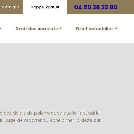
04 50 38 32 80
te éthique
Rappel gratuit
Droit des contrats
Droit immobilier
é des délais de paiement, ce que le Tribunal lui
au Juge de reporter ou échelonner la dette sur