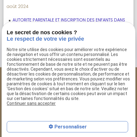
août 2024
AUTORITE PARENTALE ET INSCRIPTION DES ENFANTS DANS
UN ETABLISSEMENT SCOLAIRE
Le secret de nos cookies ?
Le respect de votre vie privée
Voir toutes les actualités
Notre site utilise des cookies pour améliorer votre expérience
de navigation et vous offrir un contenu personnalisé. Les
cookies strictement nécessaires sont essentiels au
fonctionnement de base de notre site et ne peuvent pas être
désactivés. Cependant, vous avez le choix d'activer ou de
désactiver les cookies de personnalisation, de performance et
de marketing selon vos préférences. Vous pouvez modifier vos
Isabelle Ratel
paramètres de cookies à tout moment en cliquant sur le lien
'Gestion des cookies' situé en bas de notre site. Veuillez noter
AVOCAT AU BARREAU
que la désactivation de certains cookies peut avoir un impact
DE THONON-LES-BAINS
sur certaines fonctionnalités du site.
Continuer sans accepter
04 50 38 32 80
mail
Personnaliser
Plan du site
phone
Mentions légales